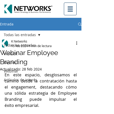
Entrada
Todas las entradas
K Networks
Todas las entradas
15 feb 2024
1 min de lectura
Webinar Employee
INSIDER
Branding
Medios
Actualizado:
28 feb 2024
Webinar
En este espacio, desglosamos el 
Artículos de interés
camino desde la contratación hasta 
el engagement, destacando cómo 
una sólida estrategia de Employee 
Branding puede impulsar el 
éxito empresarial.