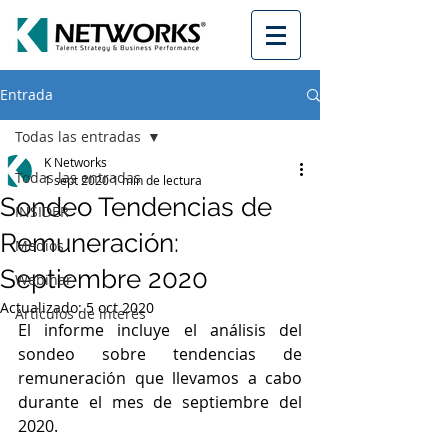
Entrada
Todas las entradas
K Networks
Todas las entradas
1 sept 2020
1 min de lectura
Sondeo Tendencias de
INSIDER
Remuneración:
Medios
Septiembre 2020
Webinar
Actualizado:
5 oct 2020
Artículos de interés
El informe incluye el análisis del 
sondeo sobre tendencias de 
remuneración que llevamos a cabo 
durante el mes de septiembre del 
2020.