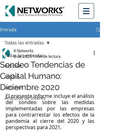
Entrada
Todas las entradas
K Networks
Todas las entradas
8 dic 2020
1 min de lectura
Sondeo Tendencias de
INSIDER
Capital Humano:
Medios
Diciembre 2020
Webinar
El presente informe incluye el análisis 
Artículos de interés
del sondeo sobre las medidas 
implementadas por las empresas 
para contrarrestar los efectos de la 
pandemia al cierre del 2020 y las 
perspectivas para 2021.