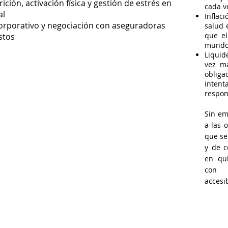
ición, activación física y gestión de estrés en
cada v
al
Inflac
orporativo y negociación con aseguradoras
salud 
que el
stos
mundo
Liquid
vez m
obliga
inten
respon
Sin em
a las 
que se
y de c
en qu
con l
accesib
sus datos personales recabados para establecer contacto con usted de manera