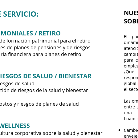
 SERVICIO:
NUE
SOBR
IMONIALES / RETIRO
El pa
de formación patrimonial para el retiro
dinámi
les de planes de pensiones y de riesgos
atenc
ría financiera para planes de retiro
cambi
para e
emple
¿Qué
IESGOS DE SALUD / BIENESTAR
resp
iesgos de salud
global
el sec
tión de riesgos de la salud y bienestar
Las em
ostos y riesgos de planes de salud
entre 
una e
financ
WELLNESS
Cam
ultura corporativa sobre la salud y bienestar
enveje