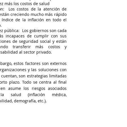
ez más los costos de salud
ión: Los costos de la atención de
están creciendo mucho más rápido
 índice de la inflación en todo el
.
ez pública: Los gobiernos son cada
ás incapaces de cumplir con sus
ciones de seguridad social y están
tando transferir más costos y
sabilidad al sector privado.
bargo, estos factores son externos
organizaciones y las soluciones con
 cuentan, son estrategias limitadas
orto plazo. Todo se centra al final
ien asume los riesgos asociados
a salud (inflación médica,
ilidad, demografía, etc.).
 personal y directa. Nunca venderemos o