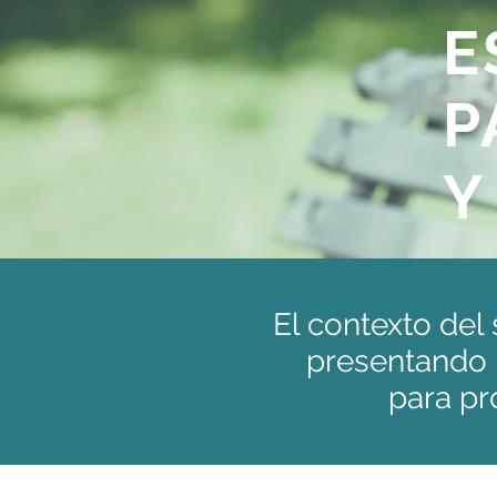
E
P
Y
El contexto del
presentando r
para pr