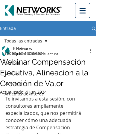
Entrada
Todas las entradas
K Networks
Todas las entradas
5 jun 2024
1 min de lectura
Webinar Compensación
INSIDER
Ejecutiva, Alineación a la
Medios
Creación de Valor
Webinar
Actualizado:
6 jun 2024
Artículos de interés
Te invitamos a esta sesión, con 
consultores ampliamente 
especializados, que nos permitirá 
conocer cómo una adecuada 
estrategia de Compensación 