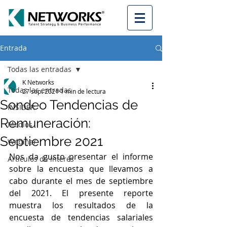
Entrada
Todas las entradas
K Networks
Todas las entradas
27 sept 2021
1 min de lectura
Sondeo Tendencias de
INSIDER
Remuneración:
Medios
Septiembre 2021
Webinar
Nos da gusto presentar el informe 
Artículos de interés
sobre la encuesta que llevamos a 
cabo durante el mes de septiembre 
del 2021. El presente reporte 
muestra los resultados de la 
encuesta de tendencias salariales 