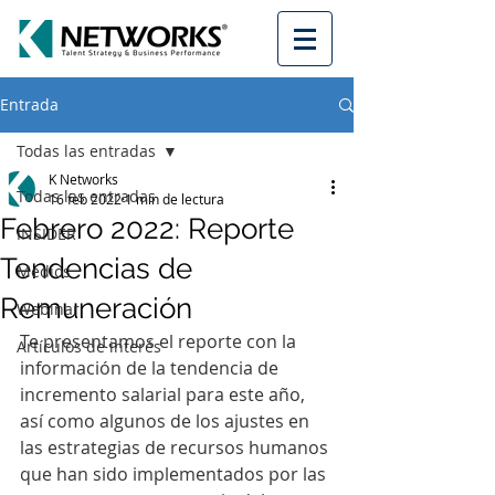
Entrada
Todas las entradas
K Networks
Todas las entradas
16 feb 2022
1 min de lectura
Febrero 2022: Reporte
INSIDER
Tendencias de
Medios
Remuneración
Webinar
Te presentamos el reporte con la 
Artículos de interés
información de la tendencia de 
incremento salarial para este año, 
así como algunos de los ajustes en 
las estrategias de recursos humanos 
que han sido implementados por las 