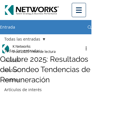
Entrada
Todas las entradas
K Networks
Todas las entradas
9 oct 2025
1 min de lectura
Octubre 2025: Resultados
INSIDER
del Sondeo Tendencias de
Medios
Remuneración
Webinar
Artículos de interés