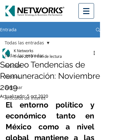
Entrada
Todas las entradas
K Networks
Todas las entradas
1 nov 2019
1 min de lectura
Sondeo Tendencias de
INSIDER
Remuneración: Noviembre
Medios
2019
Webinar
Actualizado:
5 oct 2020
Artículos de interés
El entorno político y 
económico tanto en 
México como a nivel 
global mantiene a las 